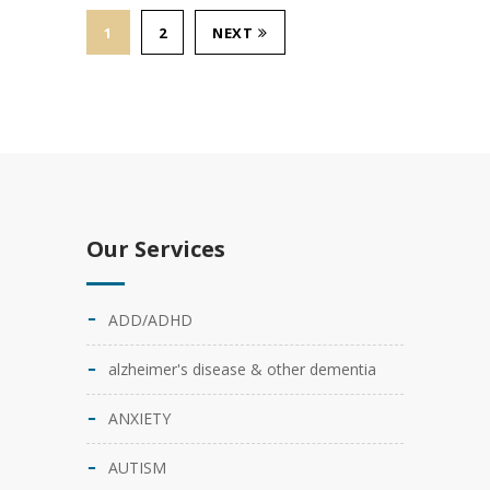
1
2
NEXT
Our Services
ADD/ADHD
alzheimer's disease & other dementia
ANXIETY
AUTISM